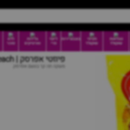
טבלאות
חטיפי
בונבוניירות
דיוטי
גלידות
ללא
שוקולד
שוקולד
פרי
וארטיקים
סוכר
פיוזטי אפרסק | fuzetea peach
משקה תה קר בטעם אפרסק