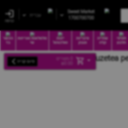
Sweet Market
עברית
1700700700
כניסה
חטיפי
שתייה
סיגריות
יינות
סלסלאות ואריזות
הכשר
חלבון
קלה
וטבק
ואלכוהול
שי
בד
0
מוצרים
סיום קנייה
₪
0.00