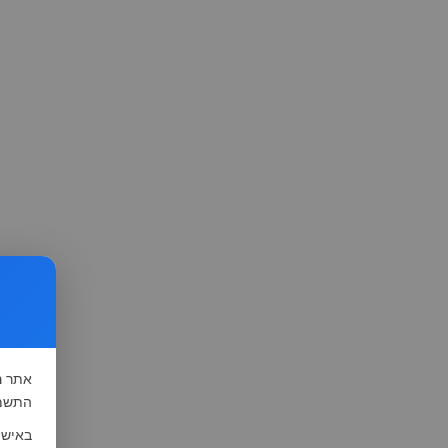
אתר
ה
התשמ"א-1981 (סעיף 13), לצורך שיפור השי
באישו