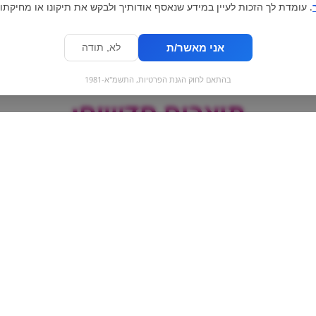
. עומדת לך הזכות לעיין במידע שנאסף אודותיך ולבקש את תיקונו או מחיקתו.
אני מאשר/ת
לא, תודה
בהתאם לחוק הגנת הפרטיות, התשמ"א-1981
מוצרים חדשים:
Bulgari | מרשמלו
מיני רולר חמוץ - 
מסולסל צהוב, ירוק , לבן
פירות