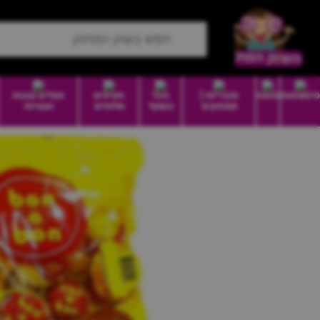
סיטונאות
מזווה
סוכריות |
הכל
חטיפים
וופלים עוגות
ממתקים
בשקל
מלוחים
ועוגיות