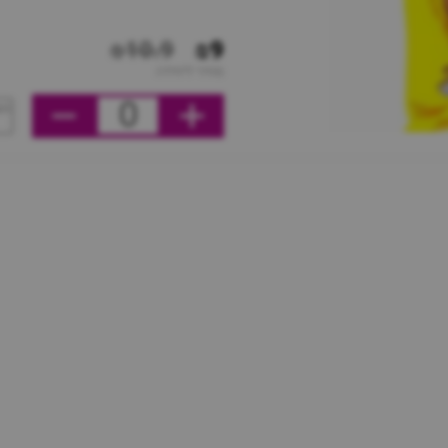
₪10.9
₪9
מחיר ליחידה
0