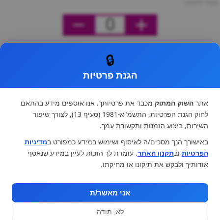
מחיר ליחידה
0
🔒
הגנת פרטיות
אתר
השוק המתוק
מכבד את פרטיותך. אנו אוספים מידע בהתאם
לחוק הגנת הפרטיות, התשמ"א-1981 (סעיף 13), לצורך שיפור
השירות, ביצוע הזמנות ותקשורת עמך.
באישורך הנך מסכים/ה לאיסוף ושימוש במידע כמפורט ב
מדיניות
הפרטיות
וב
תקנון האתר
. עומדת לך הזכות לעיין במידע שנאסף
אודותיך ולבקש את תיקונו או מחיקתו.
אני מאשר/ת
לא, תודה