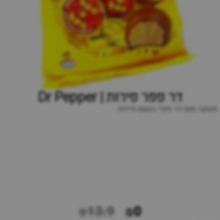
דר פפר פירות | Dr Pepper
משקה מוגז דר פפר בטעם פירות
₪13.9
₪0