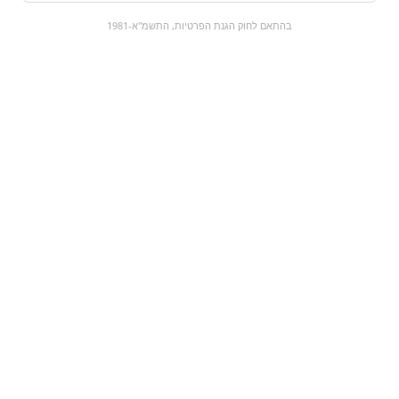
0
בהתאם לחוק הגנת הפרטיות, התשמ"א-1981
כל המוצרים
השוק המתוק
מבצעים
הקניות שלי
עגלת קניות
מוצרים חדשים:
מקססה קטנה פלסטיק
Zero | זירו שוקולד
איכותית
₪7
₪15
מעבר למוצר
מעבר למוצר