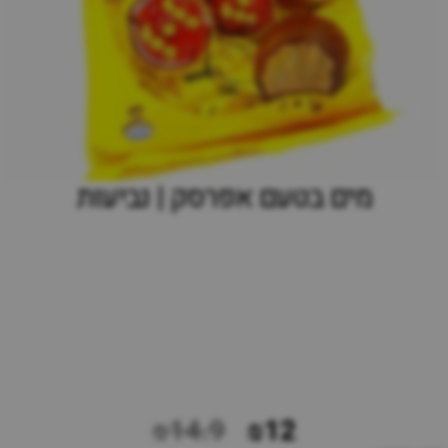
מים בטעם אפרסק | נביעות
₪14.9
₪12