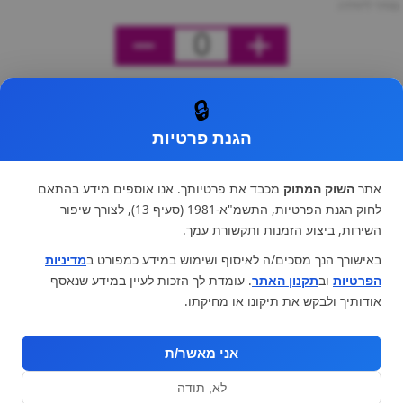
מחיר ליחידה
0
🔒
הגנת פרטיות
אתר
השוק המתוק
מכבד את פרטיותך. אנו אוספים מידע בהתאם
לחוק הגנת הפרטיות, התשמ"א-1981 (סעיף 13), לצורך שיפור
השירות, ביצוע הזמנות ותקשורת עמך.
באישורך הנך מסכים/ה לאיסוף ושימוש במידע כמפורט ב
מדיניות
הפרטיות
וב
תקנון האתר
. עומדת לך הזכות לעיין במידע שנאסף
אודותיך ולבקש את תיקונו או מחיקתו.
אני מאשר/ת
לא, תודה