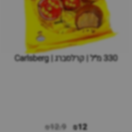
‫330 מ״ל | קרלסברג | Carlsberg
₪12.9
₪12