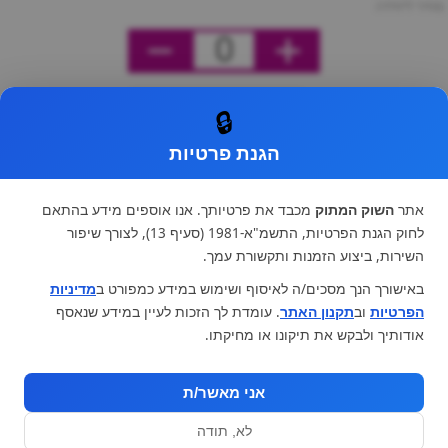
מחיר ליחידה
0
🔒
הגנת פרטיות
אתר
השוק המתוק
מכבד את פרטיותך. אנו אוספים מידע בהתאם
לחוק הגנת הפרטיות, התשמ"א-1981 (סעיף 13), לצורך שיפור
השירות, ביצוע הזמנות ותקשורת עמך.
באישורך הנך מסכים/ה לאיסוף ושימוש במידע כמפורט ב
מדיניות
הפרטיות
וב
תקנון האתר
. עומדת לך הזכות לעיין במידע שנאסף
אודותיך ולבקש את תיקונו או מחיקתו.
אני מאשר/ת
לא, תודה