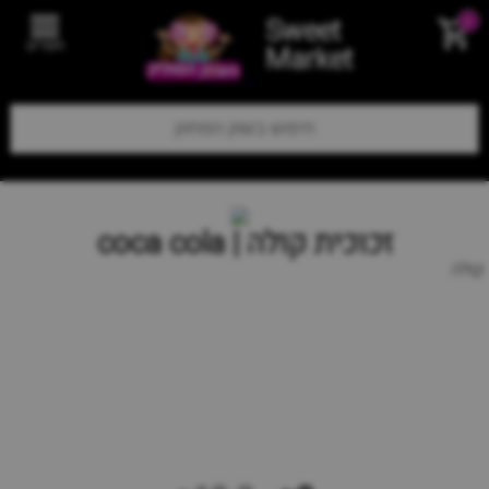
Sweet
0
תפריט
Market
זכוכית קולה | coca cola
קולה