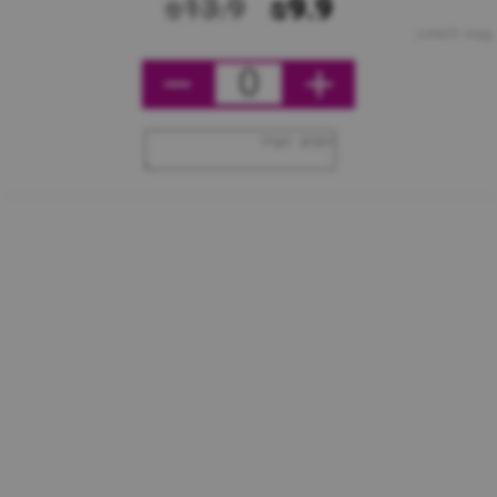
₪13.9
₪9.9
מחיר ליחידה
0