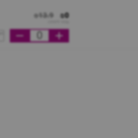
₪13.9
₪0
מחיר ליחידה
0