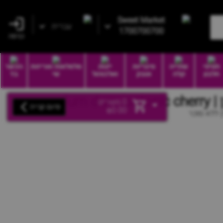
Sweet Market
עברית
1700700700
כניסה
חטיפי
שתייה
סיגריות
יינות
סלסלאות ואריזות
הכשר
חלבון
קלה
וטבק
ואלכוהול
שי
בד
dum 
0
מוצרים
סיום קנייה
₪
0.00
 ללא סוכר