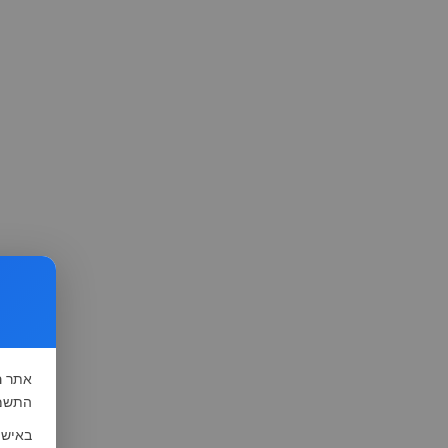
אתר
ה
התשמ"א-1981 (סעיף 13), לצורך שיפור השי
באישו