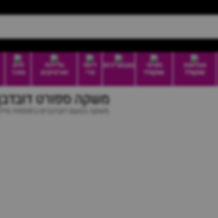
טבלאות
חטיפי
בונבוניירות
דיוטי
גלידות
ללא
שוקולד
שוקולד
פרי
וארטיקים
סוכר
משקה ספורט דובדבן | dum isotonic cherry
משקה בטעם דובדבנים בתוספת סידן