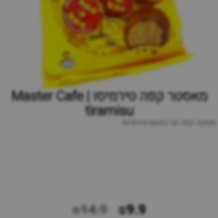
מאסטר קפה טירמיסו | Master Cafe
tiramisu
משקה קפה קר בטעם טירמיסו
₪14.9
₪9.9