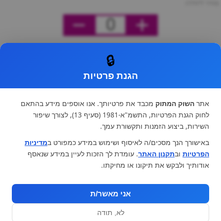
מחיר ליחידה
0
🔒
הגנת פרטיות
אתר
השוק המתוק
מכבד את פרטיותך. אנו אוספים מידע בהתאם
לחוק הגנת הפרטיות, התשמ"א-1981 (סעיף 13), לצורך שיפור
השירות, ביצוע הזמנות ותקשורת עמך.
באישורך הנך מסכים/ה לאיסוף ושימוש במידע כמפורט ב
מדיניות
הפרטיות
וב
תקנון האתר
. עומדת לך הזכות לעיין במידע שנאסף
אודותיך ולבקש את תיקונו או מחיקתו.
אני מאשר/ת
לא, תודה