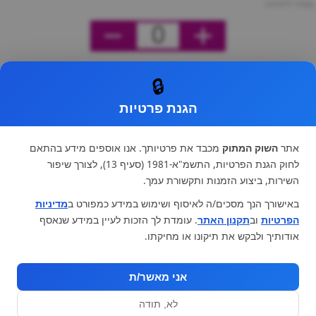
מחיר ליחידה
0
🔒
הגנת פרטיות
אתר
השוק המתוק
מכבד את פרטיותך. אנו אוספים מידע בהתאם
לחוק הגנת הפרטיות, התשמ"א-1981 (סעיף 13), לצורך שיפור
השירות, ביצוע הזמנות ותקשורת עמך.
באישורך הנך מסכים/ה לאיסוף ושימוש במידע כמפורט ב
מדיניות
הפרטיות
וב
תקנון האתר
. עומדת לך הזכות לעיין במידע שנאסף
אודותיך ולבקש את תיקונו או מחיקתו.
אני מאשר/ת
לא, תודה