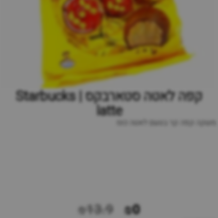
קפה לאטה סטארבקס | Starbucks
latte
משקה קפה קר בטעם לאטה כוס
₪13.9
₪0