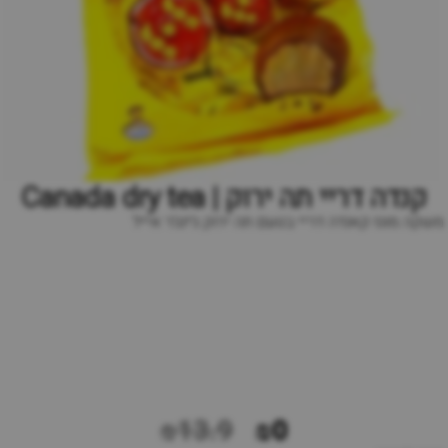
קנדה דריי תה ירוק | Canada dry tea
משקה מוגז קאנדה דריי בטעם תה ירוק ג׳ינג׳ר אייל
₪13.9
₪0