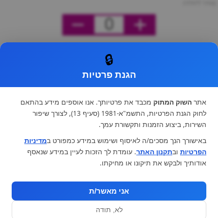
מחיר ליחידה
0
🔒
הגנת פרטיות
אתר
השוק המתוק
מכבד את פרטיותך. אנו אוספים מידע בהתאם
לחוק הגנת הפרטיות, התשמ"א-1981 (סעיף 13), לצורך שיפור
השירות, ביצוע הזמנות ותקשורת עמך.
באישורך הנך מסכים/ה לאיסוף ושימוש במידע כמפורט ב
מדיניות
הפרטיות
וב
תקנון האתר
. עומדת לך הזכות לעיין במידע שנאסף
אודותיך ולבקש את תיקונו או מחיקתו.
אני מאשר/ת
לא, תודה