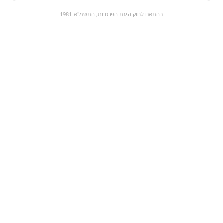
0
בהתאם לחוק הגנת הפרטיות, התשמ"א-1981
כל המוצרים
השוק המתוק
מבצעים
הקניות שלי
עגלת קניות
מוצרים חדשים:
מונסטר אולטרה ניטרו |
קפה ישראלי גדול
Monster ultra
₪19.9
₪14.9
מעבר למוצר
מעבר למוצר