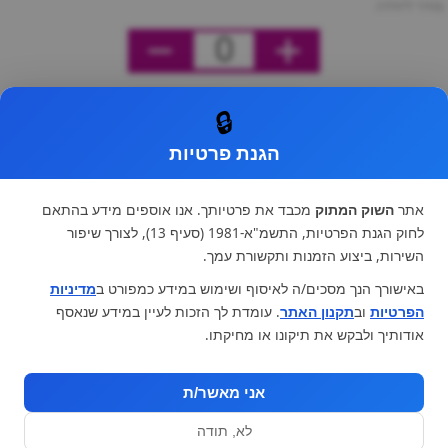
מחיר ליחידה
0
🔒
הגנת פרטיות
אתר
השוק המתוק
מכבד את פרטיותך. אנו אוספים מידע בהתאם
לחוק הגנת הפרטיות, התשמ"א-1981 (סעיף 13), לצורך שיפור
השירות, ביצוע הזמנות ותקשורת עמך.
באישורך הנך מסכים/ה לאיסוף ושימוש במידע כמפורט ב
מדיניות
הפרטיות
וב
תקנון האתר
. עומדת לך הזכות לעיין במידע שנאסף
אודותיך ולבקש את תיקונו או מחיקתו.
אני מאשר/ת
לא, תודה