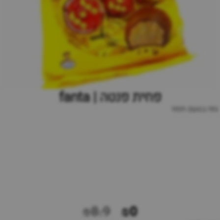
פחית פנטה | fanta
גזוז בטעם תפוז
₪8.9
₪0