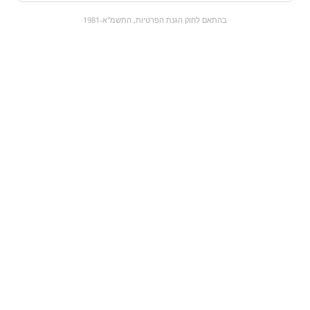
0
בהתאם לחוק הגנת הפרטיות, התשמ"א-1981
כל המוצרים
השוק המתוק
מבצעים
הקניות שלי
עגלת קניות
מוצרים חדשים:
פיוזטי לימון נענע |
FLAKE | מקופלת
fuzetea green
₪4.5
₪12
מעבר למוצר
מעבר למוצר