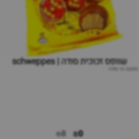
שוופס זכוכית סודה | schweppes
משקה מי סודה
₪8
₪0