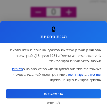
מחיר ליחידה
0
🔒
הגנת פרטיות
אתר
השוק המתוק
מכבד את פרטיותך. אנו אוספים מידע בהתאם
לחוק הגנת הפרטיות, התשמ"א-1981 (סעיף 13), לצורך שיפור
השירות, ביצוע הזמנות ותקשורת עמך.
באישורך הנך מסכים/ה לאיסוף ושימוש במידע כמפורט ב
מדיניות
הפרטיות
וב
תקנון האתר
. עומדת לך הזכות לעיין במידע שנאסף
אודותיך ולבקש את תיקונו או מחיקתו.
אני מאשר/ת
לא, תודה