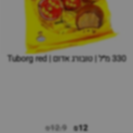
‫330 מ״ל | טובורג אדום | Tuborg red
₪12.9
₪12