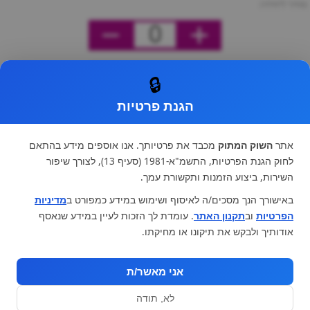
מחיר ליחידה
0
🔒
הגנת פרטיות
אתר
השוק המתוק
מכבד את פרטיותך. אנו אוספים מידע בהתאם
לחוק הגנת הפרטיות, התשמ"א-1981 (סעיף 13), לצורך שיפור
השירות, ביצוע הזמנות ותקשורת עמך.
באישורך הנך מסכים/ה לאיסוף ושימוש במידע כמפורט ב
מדיניות
הפרטיות
וב
תקנון האתר
. עומדת לך הזכות לעיין במידע שנאסף
אודותיך ולבקש את תיקונו או מחיקתו.
אני מאשר/ת
לא, תודה