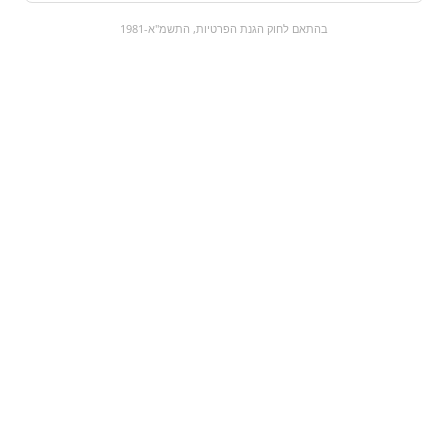
0
בהתאם לחוק הגנת הפרטיות, התשמ"א-1981
כל המוצרים
השוק המתוק
מבצעים
הקניות שלי
עגלת קניות
מוצרים חדשים:
XL מנגו ללא סוכר | XL
mango no sugar
ק"ג | אליאס וקסמן
₪45
₪6.5
מעבר למוצר
מעבר למוצר