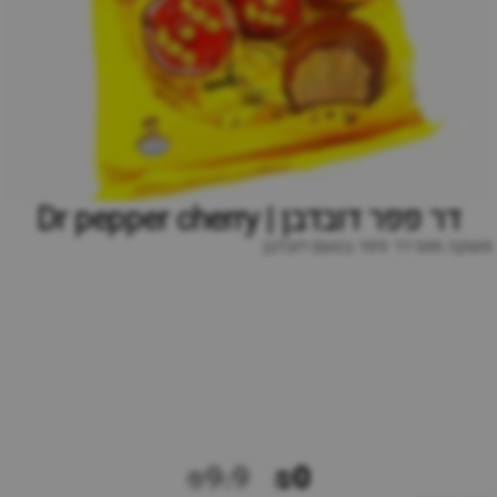
דר פפר דובדבן | Dr pepper cherry
משקה מוגז דר פפר בטעם דובדבן
₪9.9
₪0