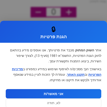
מחיר ליחידה
0
🔒
הגנת פרטיות
אתר
השוק המתוק
מכבד את פרטיותך. אנו אוספים מידע בהתאם
לחוק הגנת הפרטיות, התשמ"א-1981 (סעיף 13), לצורך שיפור
השירות, ביצוע הזמנות ותקשורת עמך.
באישורך הנך מסכים/ה לאיסוף ושימוש במידע כמפורט ב
מדיניות
הפרטיות
וב
תקנון האתר
. עומדת לך הזכות לעיין במידע שנאסף
אודותיך ולבקש את תיקונו או מחיקתו.
אני מאשר/ת
לא, תודה