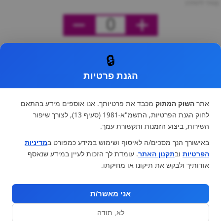
מחיר ליחידה
0
🔒
הגנת פרטיות
אתר
השוק המתוק
מכבד את פרטיותך. אנו אוספים מידע בהתאם
לחוק הגנת הפרטיות, התשמ"א-1981 (סעיף 13), לצורך שיפור
השירות, ביצוע הזמנות ותקשורת עמך.
באישורך הנך מסכים/ה לאיסוף ושימוש במידע כמפורט ב
מדיניות
הפרטיות
וב
תקנון האתר
. עומדת לך הזכות לעיין במידע שנאסף
אודותיך ולבקש את תיקונו או מחיקתו.
אני מאשר/ת
לא, תודה