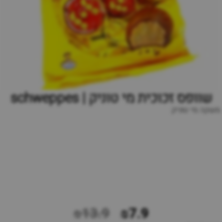
שוופס זכוכית מי טוניק | schweppes
משקה מי טוניק
₪13.9
₪7.9