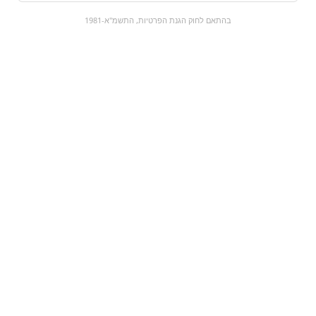
0
בהתאם לחוק הגנת הפרטיות, התשמ"א-1981
כל המוצרים
השוק המתוק
מבצעים
הקניות שלי
עגלת קניות
מוצרים חדשים:
ROLL UP - מסטיק תות
קליק עוגיות
₪8.9
₪0
מעבר למוצר
מעבר למוצר