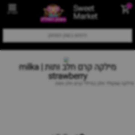
Sweet
0
תפריט
Market
מילקה קרם חלב ותות | milka
strawberry
מילקה שוקולד חלב במילוי קרם חלב ותות