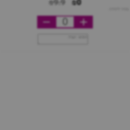
₪9.9
₪0
מחיר ליחידה
0