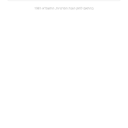
0
בהתאם לחוק הגנת הפרטיות, התשמ"א-1981
כל המוצרים
השוק המתוק
מבצעים
הקניות שלי
עגלת קניות
מוצרים חדשים:
Mike & like sour | מייק
אתגר הסוכריות
אנד אייק חמוץ | 141
החריפות
גרם
₪45
₪11
מעבר למוצר
מעבר למוצר