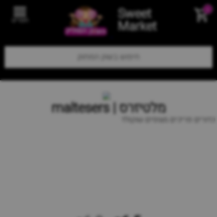
Sweet
0
תפריט
Market
מלטיזרס | maltesers
כדורים פריכים מצופים שוקולד