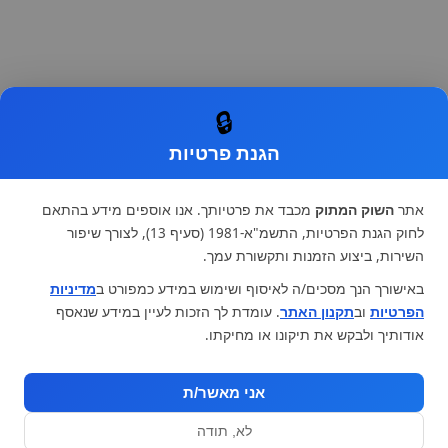
🔒
הגנת פרטיות
אתר
השוק המתוק
מכבד את פרטיותך. אנו אוספים מידע בהתאם
לחוק הגנת הפרטיות, התשמ"א-1981 (סעיף 13), לצורך שיפור
השירות, ביצוע הזמנות ותקשורת עמך.
באישורך הנך מסכים/ה לאיסוף ושימוש במידע כמפורט ב
מדיניות
הפרטיות
וב
תקנון האתר
. עומדת לך הזכות לעיין במידע שנאסף
אודותיך ולבקש את תיקונו או מחיקתו.
אני מאשר/ת
לא, תודה