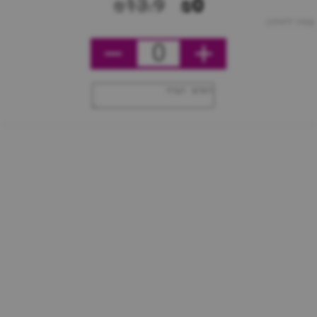
₪13.9
₪0
מחיר ליחידה
0