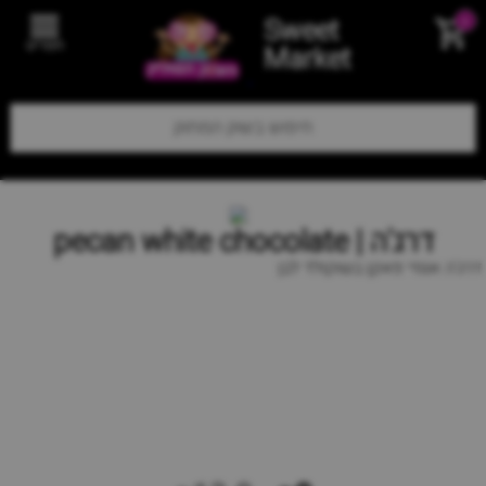
Sweet
0
תפריט
Market
דרג'ה | pecan white chocolate
דרג'ה אגוזי פאקן בשוקולד לבן