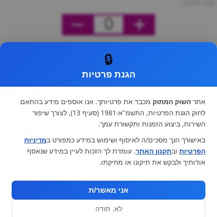
מחיר ליחידה
0
🔒
הגנת פרטיות
אתר
השוק המתוק
מכבד את פרטיותך. אנו אוספים מידע בהתאם
לחוק הגנת הפרטיות, התשמ"א-1981 (סעיף 13), לצורך שיפור
השירות, ביצוע הזמנות ותקשורת עמך.
באישורך הנך מסכים/ה לאיסוף ושימוש במידע כמפורט ב
מדיניות
הפרטיות
וב
תקנון האתר
. עומדת לך הזכות לעיין במידע שנאסף
אודותיך ולבקש את תיקונו או מחיקתו.
אני מאשר/ת
לא, תודה