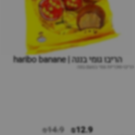
הריבו גומי בננה | haribo banane
הריבו-סוכריות גומי בטעם בננה
₪14.9
₪12.9