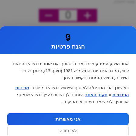
מחיר ליחידה
0
🔒
הגנת פרטיות
אתר
השוק המתוק
מכבד את פרטיותך. אנו אוספים מידע בהתאם
לחוק הגנת הפרטיות, התשמ"א-1981 (סעיף 13), לצורך שיפור
השירות, ביצוע הזמנות ותקשורת עמך.
באישורך הנך מסכים/ה לאיסוף ושימוש במידע כמפורט ב
מדיניות
הפרטיות
וב
תקנון האתר
. עומדת לך הזכות לעיין במידע שנאסף
אודותיך ולבקש את תיקונו או מחיקתו.
אני מאשר/ת
לא, תודה