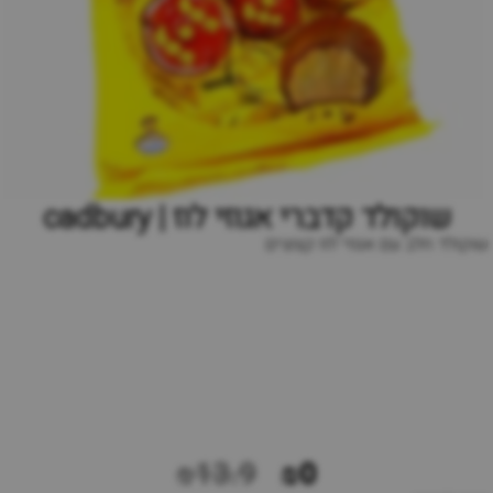
שוקולד קדברי אגוזי לוז | cadbury
שוקולד חלב עם אגוזי לוז קצוצים
₪13.9
₪0