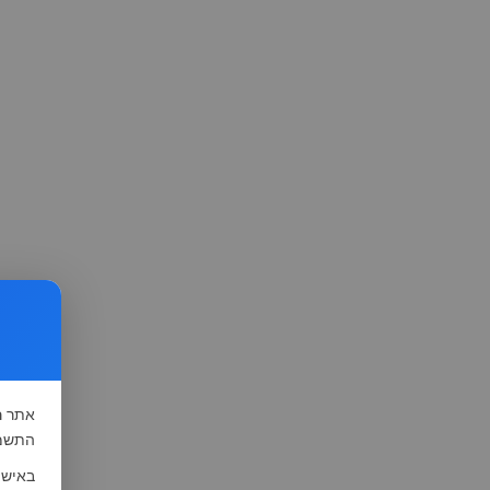
אתר
ה
התשמ"א-1981 (סעיף 13), לצורך שיפור השי
באישו