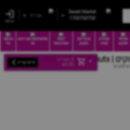
Sweet Market
עברית
1700700700
כניסה
חטיפי
שתייה
סיגריות
יינות
סלסלאות ואריזות
הכשר
חלבון
קלה
וטבק
ואלכוהול
שי
בד
milka raisi
0
מוצרים
סיום קנייה
₪
0.00
וצימוקים