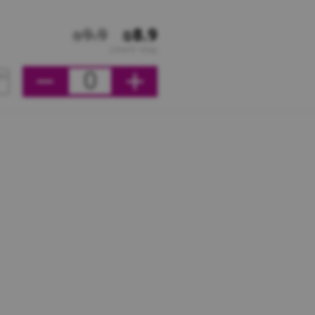
₪9.9
₪8.9
מחיר ליחידה
0