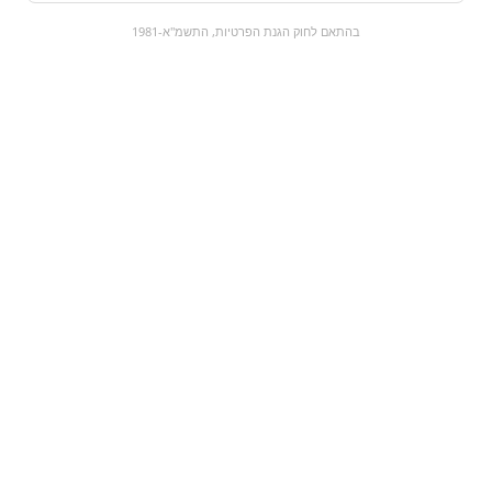
0
בהתאם לחוק הגנת הפרטיות, התשמ"א-1981
כל המוצרים
השוק המתוק
מבצעים
הקניות שלי
עגלת קניות
מוצרים חדשים:
מן מארז וופל אישי ללא
סוכריות | ricola ירוק
סוכר
₪0
₪13.9
מעבר למוצר
מעבר למוצר