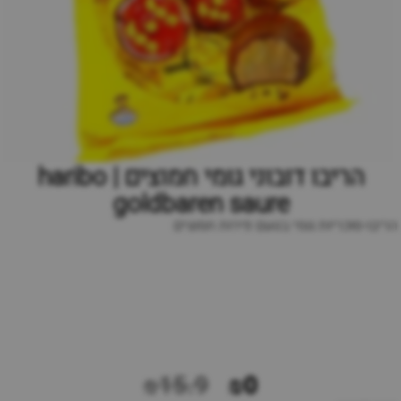
הריבו דובוני גומי חמוצים | haribo
goldbaren saure
הריבו-סוכריות גומי בטעם פירות חמוצים
₪15.9
₪0