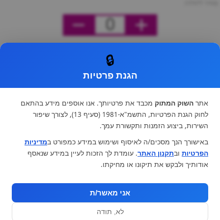
מחיר ליחידה
0
🔒
הגנת פרטיות
אתר
השוק המתוק
מכבד את פרטיותך. אנו אוספים מידע בהתאם
לחוק הגנת הפרטיות, התשמ"א-1981 (סעיף 13), לצורך שיפור
השירות, ביצוע הזמנות ותקשורת עמך.
באישורך הנך מסכים/ה לאיסוף ושימוש במידע כמפורט ב
מדיניות
הפרטיות
וב
תקנון האתר
. עומדת לך הזכות לעיין במידע שנאסף
אודותיך ולבקש את תיקונו או מחיקתו.
אני מאשר/ת
לא, תודה