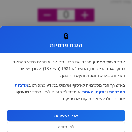
מחיר ליחידה
0
🔒
הגנת פרטיות
אתר
השוק המתוק
מכבד את פרטיותך. אנו אוספים מידע בהתאם
לחוק הגנת הפרטיות, התשמ"א-1981 (סעיף 13), לצורך שיפור
השירות, ביצוע הזמנות ותקשורת עמך.
באישורך הנך מסכים/ה לאיסוף ושימוש במידע כמפורט ב
מדיניות
הפרטיות
וב
תקנון האתר
. עומדת לך הזכות לעיין במידע שנאסף
אודותיך ולבקש את תיקונו או מחיקתו.
אני מאשר/ת
לא, תודה