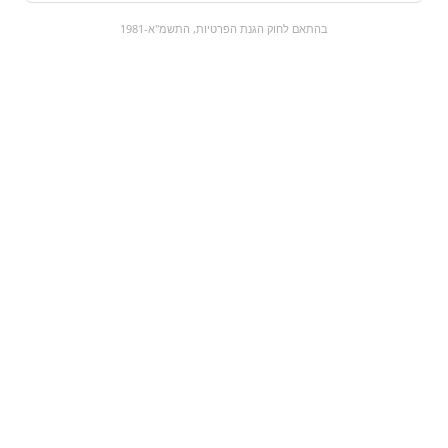
0
בהתאם לחוק הגנת הפרטיות, התשמ"א-1981
כל המוצרים
השוק המתוק
מבצעים
הקניות שלי
עגלת קניות
מוצרים חדשים:
קרלסברג | Carlsberg |
דובדבן
חצי ליטר
₪18.9
₪14.9
מעבר למוצר
מעבר למוצר