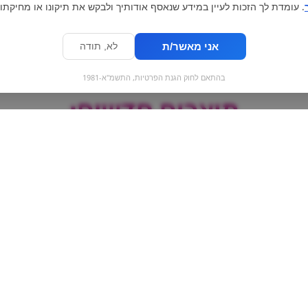
. עומדת לך הזכות לעיין במידע שנאסף אודותיך ולבקש את תיקונו או מחיקתו.
אני מאשר/ת
לא, תודה
בהתאם לחוק הגנת הפרטיות, התשמ"א-1981
מוצרים חדשים:
י
פילטרים קלאסים
ד"ר פפר זירו דוב
לגילגול סגריות בגודל
6\15