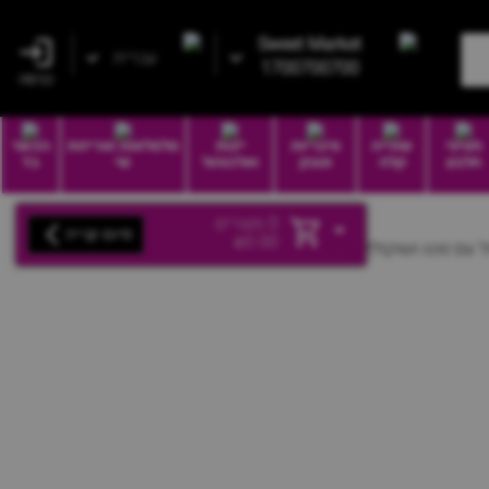
Sweet Market
עברית
1700700700
כניסה
חטיפי
שתייה
סיגריות
יינות
סלסלאות ואריזות
הכשר
חלבון
קלה
וטבק
ואלכוהול
שי
בד
0
מוצרים
סיום קנייה
₪
0.00
ל עם נוגט ושוקולד מריר