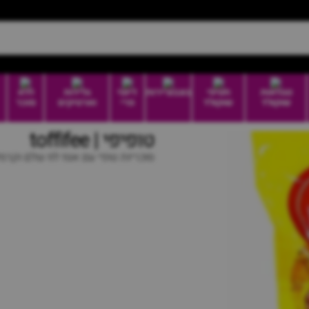
טבלאות
חטיפי
בונבוניירות
דיוטי
גלידות
ללא
שוקולד
שוקולד
פרי
וארטיקים
סוכר
טופיפי | toffifee
סוכריות טופי עם אגוז לוז שלם וקרמ