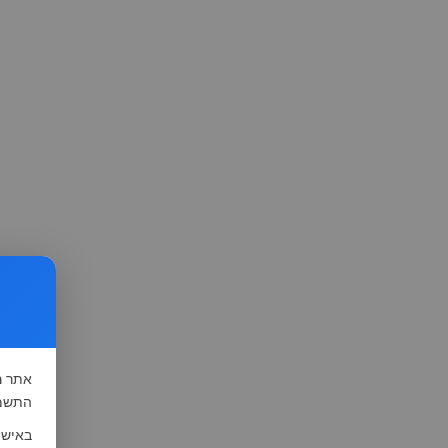
אתר
ה
התשמ"א-1981 (סעיף 13), לצורך שיפור השי
באישו