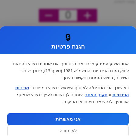
מחיר ליחידה
0
🔒
הגנת פרטיות
אתר
השוק המתוק
מכבד את פרטיותך. אנו אוספים מידע בהתאם
לחוק הגנת הפרטיות, התשמ"א-1981 (סעיף 13), לצורך שיפור
השירות, ביצוע הזמנות ותקשורת עמך.
באישורך הנך מסכים/ה לאיסוף ושימוש במידע כמפורט ב
מדיניות
הפרטיות
וב
תקנון האתר
. עומדת לך הזכות לעיין במידע שנאסף
אודותיך ולבקש את תיקונו או מחיקתו.
אני מאשר/ת
לא, תודה