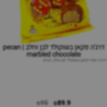
דרג‘ה פקאן בשוקולד לבן וחלב | pecan
marbled chocolate
דרג'ה אגוזי פאקן בשוקולד לבן וחלב | שיש
₪95
₪89.9