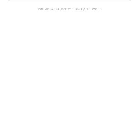
0
בהתאם לחוק הגנת הפרטיות, התשמ"א-1981
כל המוצרים
השוק המתוק
מבצעים
הקניות שלי
עגלת קניות
מוצרים חדשים:
מסטיק אורביט
פרופשיונל - מנטה כחול
ניירות ופילטר M
| ORBIT
PROFESSIONAL
₪7
₪12.9
מעבר למוצר
מעבר למוצר