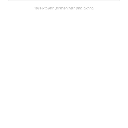
0
בהתאם לחוק הגנת הפרטיות, התשמ"א-1981
כל המוצרים
השוק המתוק
מבצעים
הקניות שלי
עגלת קניות
מוצרים חדשים:
קסטה לואקר טורטינה |
אבטיח מסוכר
LOACKER Tortina
Gelato
₪18.9
₪44
מעבר למוצר
מעבר למוצר