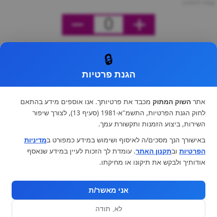
מחיר ליחידה
0
🔒
הגנת פרטיות
אתר
השוק המתוק
מכבד את פרטיותך. אנו אוספים מידע בהתאם
לחוק הגנת הפרטיות, התשמ"א-1981 (סעיף 13), לצורך שיפור
השירות, ביצוע הזמנות ותקשורת עמך.
באישורך הנך מסכים/ה לאיסוף ושימוש במידע כמפורט ב
מדיניות
הפרטיות
וב
תקנון האתר
. עומדת לך הזכות לעיין במידע שנאסף
אודותיך ולבקש את תיקונו או מחיקתו.
אני מאשר/ת
לא, תודה