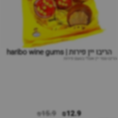
הריבו יין פירות | haribo wine gums
הריבו-גומי יין אנגלי בטעם פירות
₪15.9
₪12.9