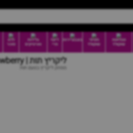
טבלאות
חטיפי
בונבוניירות
דיוטי
גלידות
ללא
שוקולד
שוקולד
פרי
וארטיקים
סוכר
ליקריץ תות | twizzlers strawberry
ממתק ליקריץ בטעם תות