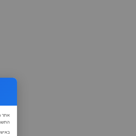
אתר
ה
התשמ"א-1981 (סעיף 13), לצורך שיפור השי
באישו