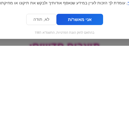
. עומדת לך הזכות לעיין במידע שנאסף אודותיך ולבקש את תיקונו או מחיקתו.
אני מאשר/ת
לא, תודה
בהתאם לחוק הגנת הפרטיות, התשמ"א-1981
מוצרים חדשים:
דה
בריזר מנגו פסיפולרה |
פטל מסוכר
Breezer passionfruit
mango