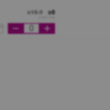
₪15.9
₪0
מחיר ליחידה
0