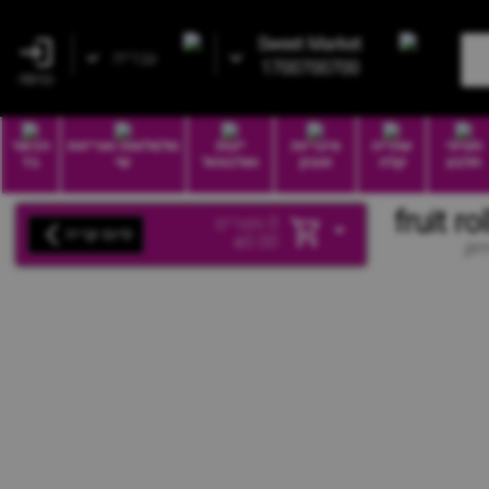
Sweet Market
עברית
1700700700
כניסה
חטיפי
שתייה
סיגריות
יינות
סלסלאות ואריזות
הכשר
חלבון
קלה
וטבק
ואלכוהול
שי
בד
0
מוצרים
סיום קנייה
₪
0.00
רוק