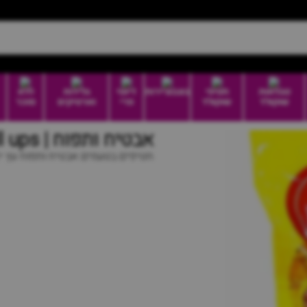
טבלאות
חטיפי
בונבוניירות
דיוטי
גלידות
ללא
שוקולד
שוקולד
פרי
וארטיקים
סוכר
אבטיח ותפוח | fruit roll ups
חטיפים בטעמים אבטיח ותפוח עץ י