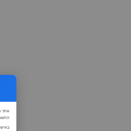
אתר
ה
התשמ"א-1981 (סעיף 13), לצורך שיפור השי
באישו