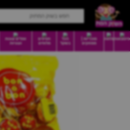
סיטונאות
מזווה
סוכריות |
הכל
חטיפים
וופלים עוגות
ממתקים
בשקל
מלוחים
ועוגיות