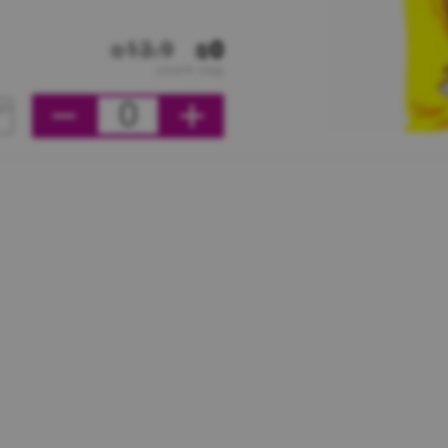
₪13.9
₪0
מחיר ליחידה
0