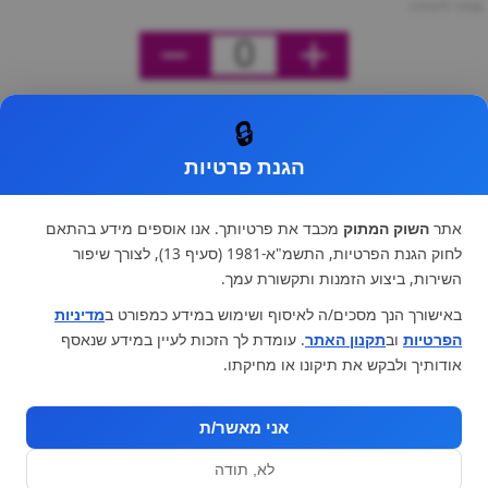
מחיר ליחידה
0
🔒
הגנת פרטיות
אתר
השוק המתוק
מכבד את פרטיותך. אנו אוספים מידע בהתאם
לחוק הגנת הפרטיות, התשמ"א-1981 (סעיף 13), לצורך שיפור
השירות, ביצוע הזמנות ותקשורת עמך.
באישורך הנך מסכים/ה לאיסוף ושימוש במידע כמפורט ב
מדיניות
הפרטיות
וב
תקנון האתר
. עומדת לך הזכות לעיין במידע שנאסף
אודותיך ולבקש את תיקונו או מחיקתו.
אני מאשר/ת
לא, תודה