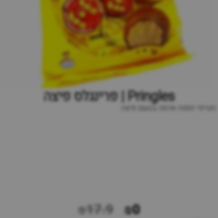
Pringles | פרינגלס פיצה
חטיפי תפוח אדמה בטעם פיצה
₪17.9
₪0