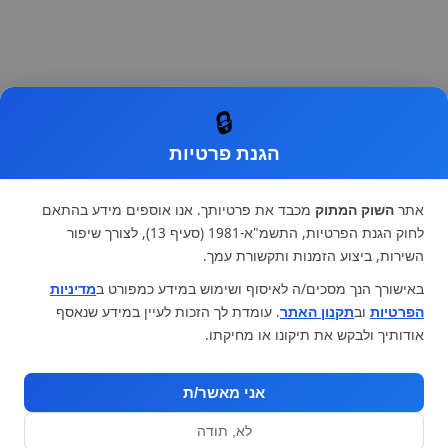
🔒
הגנת פרטיות
אתר
השוק המתוק
מכבד את פרטיותך. אנו אוספים מידע בהתאם
לחוק הגנת הפרטיות, התשמ"א-1981 (סעיף 13), לצורך שיפור
השירות, ביצוע הזמנות ותקשורת עמך.
באישורך הנך מסכים/ה לאיסוף ושימוש במידע כמפורט ב
מדיניות
הפרטיות
וב
תקנון האתר
. עומדת לך הזכות לעיין במידע שנאסף
אודותיך ולבקש את תיקונו או מחיקתו.
אני מאשר/ת
לא, תודה