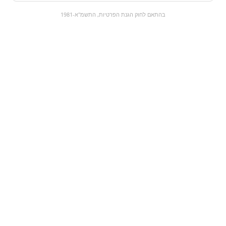
0
בהתאם לחוק הגנת הפרטיות, התשמ"א-1981
כל המוצרים
השוק המתוק
מבצעים
הקניות שלי
עגלת קניות
מוצרים חדשים:
עוגיות מילקה שוקו וופל
לינדור רכז תפוזים
| milka chocolate
ושקדים | lindor
intense orange
wafer
₪15.9
₪15.9
מעבר למוצר
מעבר למוצר