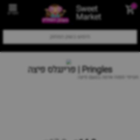
Sweet
0
תפריט
Market
Pringles | פרינגלס פיצה
חטיפי תפוח אדמה בטעם פיצה