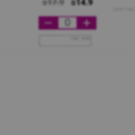
₪17.9
₪14.9
מחיר ליחידה
0