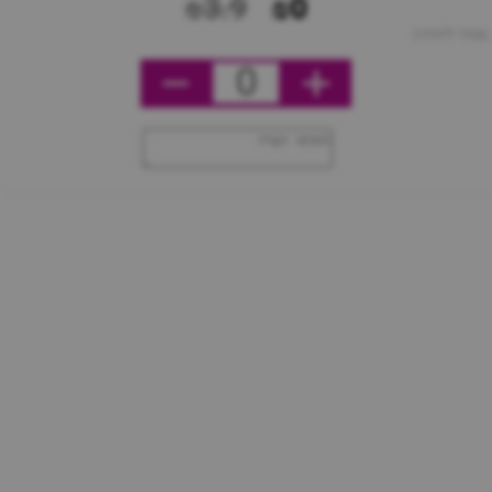
₪3.9
₪0
מחיר ליחידה
0