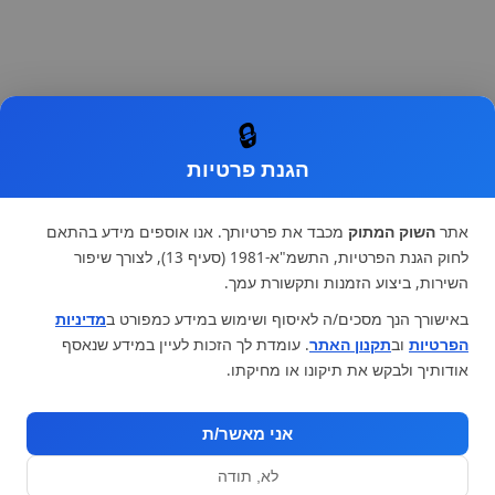
🔒
הגנת פרטיות
אתר
השוק המתוק
מכבד את פרטיותך. אנו אוספים מידע בהתאם
לחוק הגנת הפרטיות, התשמ"א-1981 (סעיף 13), לצורך שיפור
השירות, ביצוע הזמנות ותקשורת עמך.
באישורך הנך מסכים/ה לאיסוף ושימוש במידע כמפורט ב
מדיניות
הפרטיות
וב
תקנון האתר
. עומדת לך הזכות לעיין במידע שנאסף
אודותיך ולבקש את תיקונו או מחיקתו.
אני מאשר/ת
לא, תודה