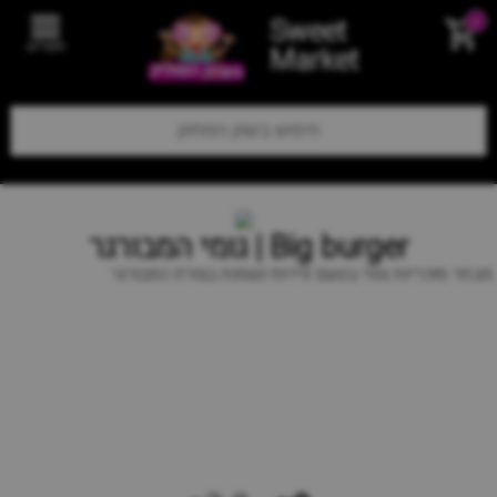
Sweet
0
תפריט
Market
Big burger | גומי המבורגר
מבחר סוכריות גומי בטעם פירות ושמנת בצורת המבורגר