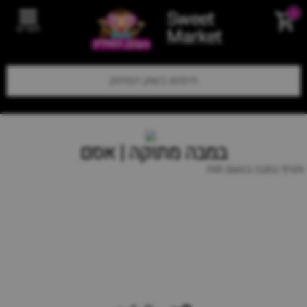
Sweet
0
תפריט
Market
במבה מתוקה | אסם
חטיף במבה בטעם תות