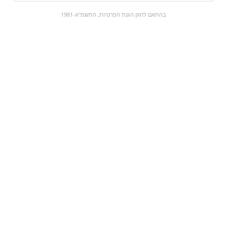
0
בהתאם לחוק הגנת הפרטיות, התשמ"א-1981
כל המוצרים
השוק המתוק
מבצעים
הקניות שלי
עגלת קניות
מוצרים חדשים:
tony's bits - טוני
גומי ענבים
בייטס
₪35
₪0
מעבר למוצר
מעבר למוצר