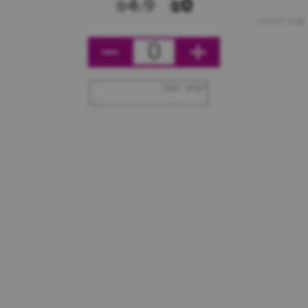
₪4.9
₪0
מחיר ליחידה
0