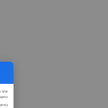
אתר
ה
התשמ"א-1981 (סעיף 13), לצורך שיפור השי
באישו