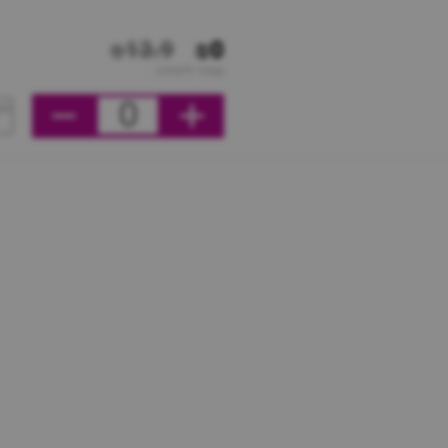
₪13.9
₪0
מחיר ליחידה
0