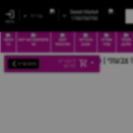
Sweet Market
עברית
1700700700
כניסה
חטיפי
שתייה
סיגריות
יינות
סלסלאות ואריזות
הכשר
חלבון
קלה
וטבק
ואלכוהול
שי
בד
י | haribo
0
מוצרים
סיום קנייה
₪
0.00