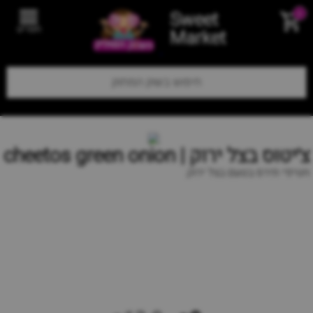
Sweet
0
תפריט
Market
צ׳יטוס בצל ירוק | cheetos green onion
חטיפי תירס בטעם בצל ירוק