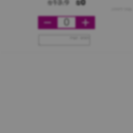
₪13.9
₪0
מחיר ליחידה
0