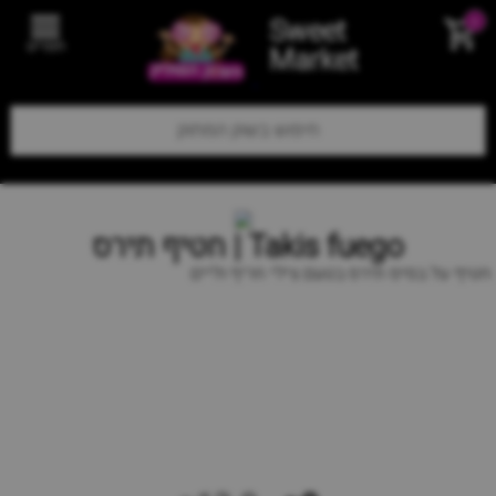
Sweet
0
תפריט
Market
Takis fuego | חטיף תירס
חטיף על בסיס תירס בטעם צילי חריף וליים