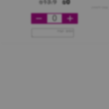
₪13.9
₪0
מחיר ליחידה
0