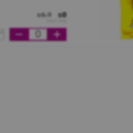
₪6.9
₪0
מחיר ליחידה
0