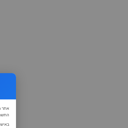
אתר
ה
התשמ"א-1981 (סעיף 13), לצורך שיפור השי
באישו