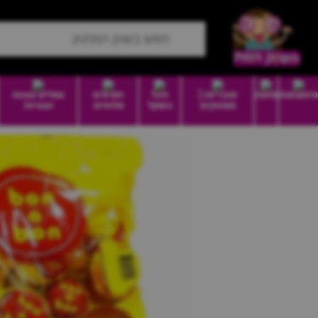
סיטונאות
מזווה
סוכריות |
הכל
חטיפים
וופלים עוגות
ממתקים
בשקל
מלוחים
ועוגיות