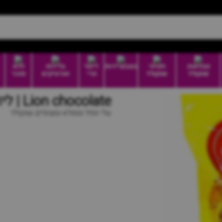
טבלאות
חטיפי
בונבוניירות
דיוטי
גלידות
ללא
שוקולד
שוקולד
פרי
וארטיקים
סוכר
Lion chocolate | ליון שוקולד
עלי וופל ממולא ומצופים שוקולד