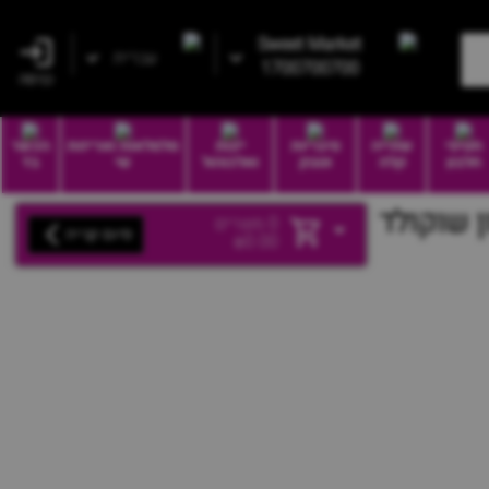
Sweet Market
עברית
1700700700
כניסה
חטיפי
שתייה
סיגריות
יינות
סלסלאות ואריזות
הכשר
חלבון
קלה
וטבק
ואלכוהול
שי
בד
0
מוצרים
סיום קנייה
₪
0.00