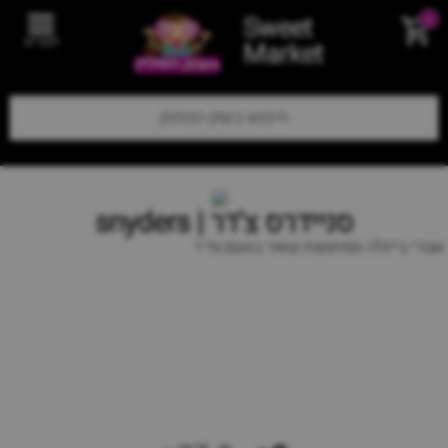
Sweet
0
תפריט
Market
סניידרס צ'דר | snyders
שברי בייגלה ממחמצת שאור בטעם צד'ר