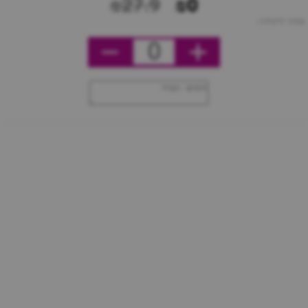
₪27.9
₪0
מחיר ליחידה
0