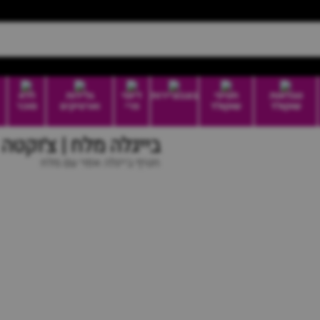
טבלאות
חטיפי
בונבוניירות
דיוטי
גלידות
ללא
שוקולד
שוקולד
פרי
וארטיקים
סוכר
בייגלה מלח | צ׳וקטה
חטיף בייגלה אפוי עם מלח