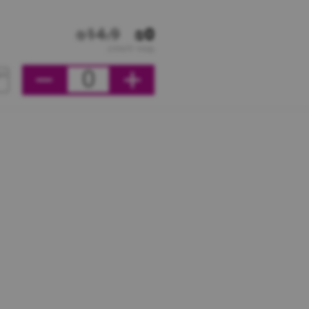
₪14.9
₪0
מחיר ליחידה
0