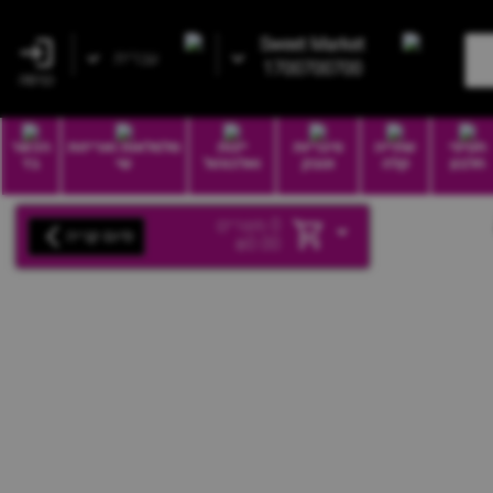
Sweet Market
עברית
1700700700
כניסה
חטיפי
שתייה
סיגריות
יינות
סלסלאות ואריזות
הכשר
חלבון
קלה
וטבק
ואלכוהול
שי
בד
0
מוצרים
סיום קנייה
₪
0.00