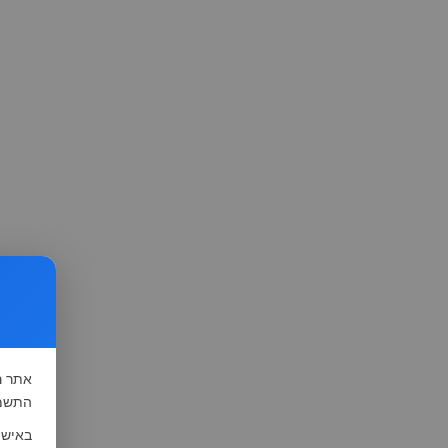
אתר
ה
התשמ"א-1981 (סעיף 13), לצורך שיפור השי
באישו