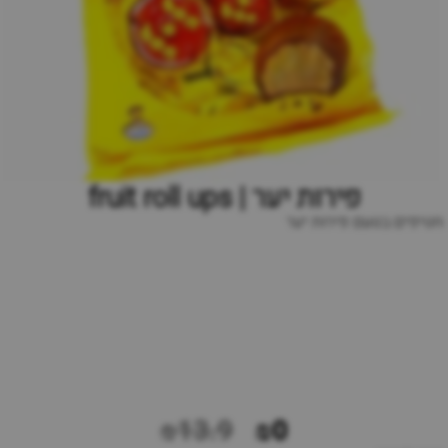
פירות יער | fruit roll ups
חטיפים בטעם פירות יער
₪13.9
₪0