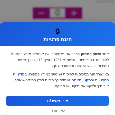
מחיר ליחידה
0
🔒
הגנת פרטיות
אתר
השוק המתוק
מכבד את פרטיותך. אנו אוספים מידע בהתאם
לחוק הגנת הפרטיות, התשמ"א-1981 (סעיף 13), לצורך שיפור
השירות, ביצוע הזמנות ותקשורת עמך.
באישורך הנך מסכים/ה לאיסוף ושימוש במידע כמפורט ב
מדיניות
הפרטיות
וב
תקנון האתר
. עומדת לך הזכות לעיין במידע שנאסף
אודותיך ולבקש את תיקונו או מחיקתו.
אני מאשר/ת
לא, תודה