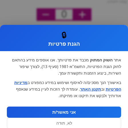
מחיר ליחידה
0
🔒
הגנת פרטיות
אתר
השוק המתוק
מכבד את פרטיותך. אנו אוספים מידע בהתאם
לחוק הגנת הפרטיות, התשמ"א-1981 (סעיף 13), לצורך שיפור
השירות, ביצוע הזמנות ותקשורת עמך.
באישורך הנך מסכים/ה לאיסוף ושימוש במידע כמפורט ב
מדיניות
הפרטיות
וב
תקנון האתר
. עומדת לך הזכות לעיין במידע שנאסף
אודותיך ולבקש את תיקונו או מחיקתו.
אני מאשר/ת
לא, תודה