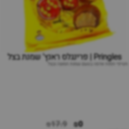
Pringles | פרינגלס ראנץ' שמנת בצל
חטיפי תפוח אדמה בטעם שמנת חמוצה ובצל
₪17.9
₪0