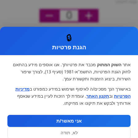
מחיר ליחידה
0
🔒
הגנת פרטיות
אתר
השוק המתוק
מכבד את פרטיותך. אנו אוספים מידע בהתאם
לחוק הגנת הפרטיות, התשמ"א-1981 (סעיף 13), לצורך שיפור
השירות, ביצוע הזמנות ותקשורת עמך.
באישורך הנך מסכים/ה לאיסוף ושימוש במידע כמפורט ב
מדיניות
הפרטיות
וב
תקנון האתר
. עומדת לך הזכות לעיין במידע שנאסף
אודותיך ולבקש את תיקונו או מחיקתו.
אני מאשר/ת
לא, תודה