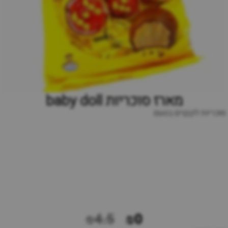
מארז סוכריות baby doll
סוכריות לקקנים בטעם
₪4.5
₪0