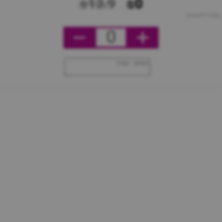
₪13.9
₪0
מחיר ליחידה
0