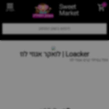
Sweet
0
תפריט
Market
Loacker | לואקר אגוזי לוז
וופל במילוי קרם אגוזי לוז