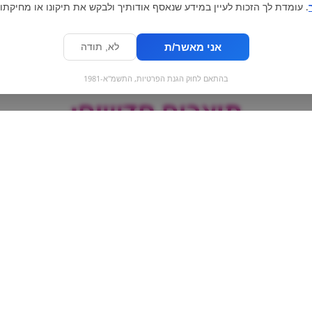
. עומדת לך הזכות לעיין במידע שנאסף אודותיך ולבקש את תיקונו או מחיקתו.
אני מאשר/ת
לא, תודה
בהתאם לחוק הגנת הפרטיות, התשמ"א-1981
מוצרים חדשים:
Nutella&go | נוטלה טו
השחר גליליות שו
- גו