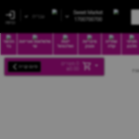
Sweet Market
עברית
1700700700
כניסה
חטיפי
שתייה
סיגריות
יינות
סלסלאות ואריזות
הכשר
חלבון
קלה
וטבק
ואלכוהול
שי
בד
0
מוצרים
סיום קנייה
₪
0.00
ניז