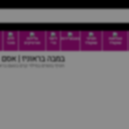
טבלאות
חטיפי
בונבוניירות
דיוטי
גלידות
ללא
שוקולד
שוקולד
פרי
וארטיקים
סוכר
במבה בראוניז | אסם
חטיף בוטנים במילוי קרם בטעם בראו