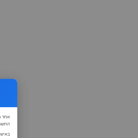
אתר
ה
התשמ"א-1981 (סעיף 13), לצורך שיפור השי
באישו