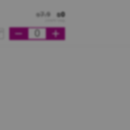
₪7.9
₪0
מחיר ליחידה
0