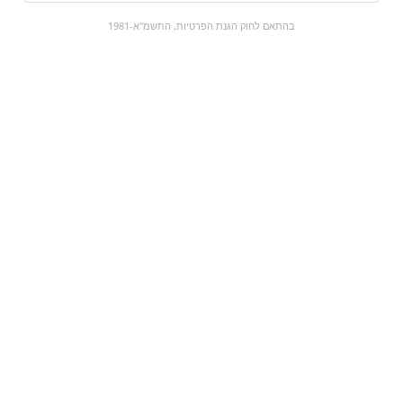
0
בהתאם לחוק הגנת הפרטיות, התשמ"א-1981
כל המוצרים
השוק המתוק
מבצעים
הקניות שלי
עגלת קניות
מוצרים חדשים:
זכוכית קולה | coca
תה קר - LIPTON
cola
₪9
₪9
מעבר למוצר
מעבר למוצר