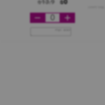
₪13.9
₪0
מחיר ליחידה
0