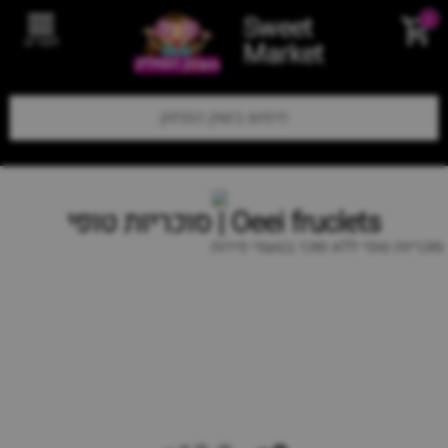
Sweet
0
תפריט
Market
Oeei fruclets | סוכריות טופי
סוכריות טופי ללא סוכר בטעמי פירות