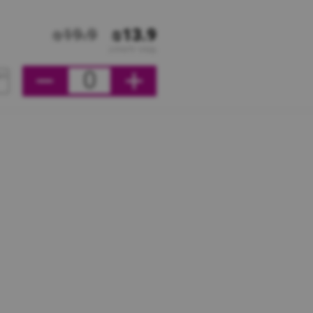
₪19.9
₪13.9
מחיר ליחידה
0