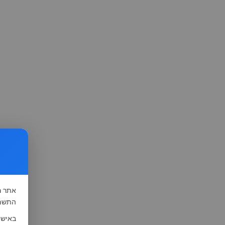
אתר
ה
התשמ"א-1981 (סעיף 13), לצורך שיפור השי
באישו