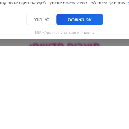
. עומדת לך הזכות לעיין במידע שנאסף אודותיך ולבקש את תיקונו או מחיקתו.
אני מאשר/ת
לא, תודה
בהתאם לחוק הגנת הפרטיות, התשמ"א-1981
מוצרים חדשים:
Oreo ice cream |
דרג‘ה פקאן בשוקול
גלידת אוראו קסטה
 pecan white
chocolate