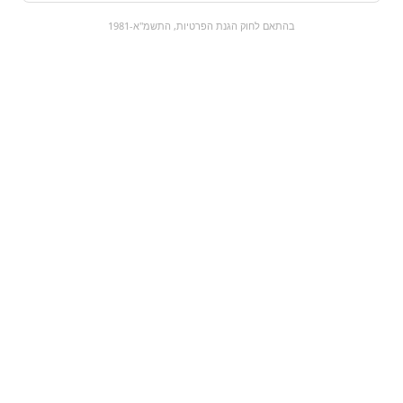
0
בהתאם לחוק הגנת הפרטיות, התשמ"א-1981
כל המוצרים
השוק המתוק
מבצעים
הקניות שלי
עגלת קניות
מוצרים חדשים:
פחית פנטה אקזוטי
אתגר הסוכריות
ירוקה| fanta
החריפות
₪45
₪9
מעבר למוצר
מעבר למוצר