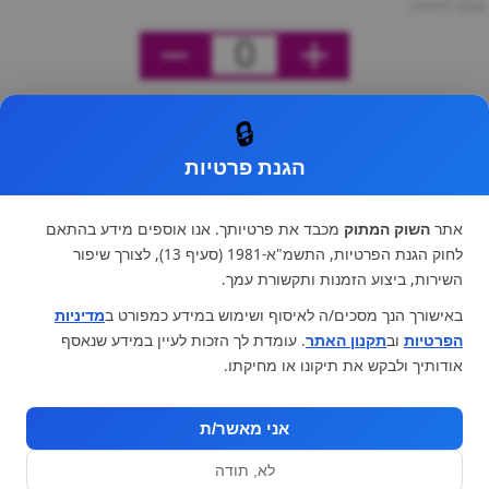
מחיר ליחידה
0
🔒
הגנת פרטיות
אתר
השוק המתוק
מכבד את פרטיותך. אנו אוספים מידע בהתאם
לחוק הגנת הפרטיות, התשמ"א-1981 (סעיף 13), לצורך שיפור
השירות, ביצוע הזמנות ותקשורת עמך.
באישורך הנך מסכים/ה לאיסוף ושימוש במידע כמפורט ב
מדיניות
הפרטיות
וב
תקנון האתר
. עומדת לך הזכות לעיין במידע שנאסף
אודותיך ולבקש את תיקונו או מחיקתו.
אני מאשר/ת
לא, תודה