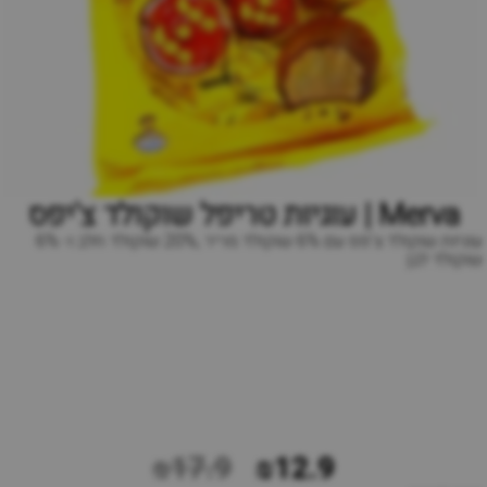
Merva | עוגיות טריפל שוקולד צ'יפס
עוגיות שוקולד צ'פס עם 6% שוקולד מריר ,20% שוקולד חלב ו- 6%
שוקולד לבן
₪17.9
₪12.9