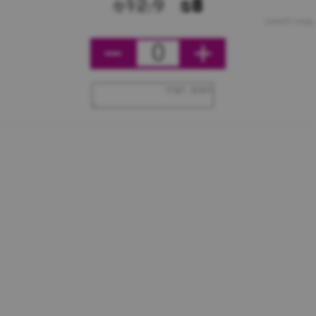
₪12.9
₪8
מחיר ליחידה
0