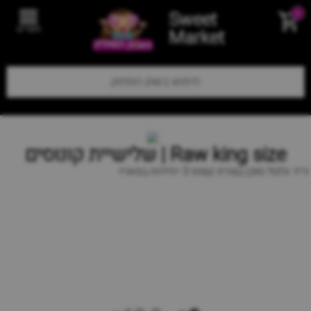
Sweet
0
תפריט
Market
Raw king size | שלישיית קונוסים
נייר גלגול מוכן בצורת קונוס 3 יחידות במארז