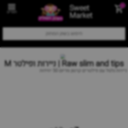
Sweet
0
תפריט
Market
Raw slim and tips | ניירות ופילטר M
ניירות גלגול עם פילטרים קרטון מדיום 50 יחידות