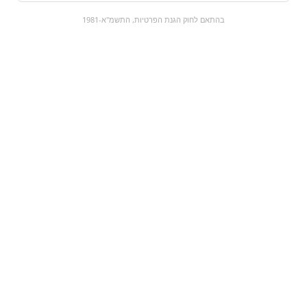
0
בהתאם לחוק הגנת הפרטיות, התשמ"א-1981
כל המוצרים
השוק המתוק
מבצעים
הקניות שלי
עגלת קניות
מוצרים חדשים:
מונסטר דובדבן |
בלוגה - בקבוק 700 מ"ל
Monster ultra black
₪148
₪14.9
מעבר למוצר
מעבר למוצר