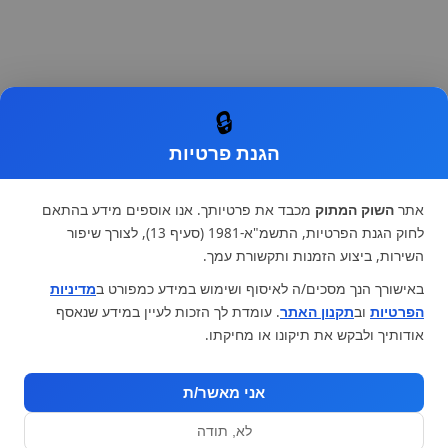
🔒
הגנת פרטיות
אתר
השוק המתוק
מכבד את פרטיותך. אנו אוספים מידע בהתאם
לחוק הגנת הפרטיות, התשמ"א-1981 (סעיף 13), לצורך שיפור
השירות, ביצוע הזמנות ותקשורת עמך.
באישורך הנך מסכים/ה לאיסוף ושימוש במידע כמפורט ב
מדיניות
הפרטיות
וב
תקנון האתר
. עומדת לך הזכות לעיין במידע שנאסף
אודותיך ולבקש את תיקונו או מחיקתו.
אני מאשר/ת
לא, תודה