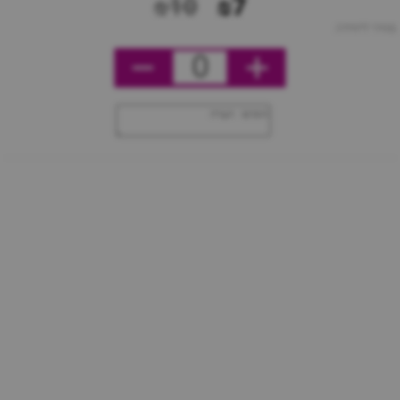
₪10
₪7
מחיר ליחידה
0